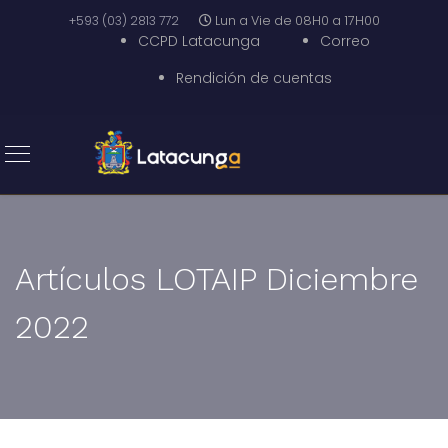
+593 (03) 2813 772
Lun a Vie de 08H0 a 17H00
CCPD Latacunga
Correo
Rendición de cuentas
Artículos LOTAIP Diciembre
2022