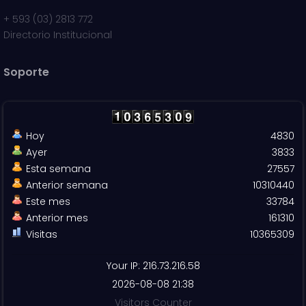
+
593 (03) 2813 772
Directorio Institucional
Soporte
Hoy
4830
Ayer
3833
Esta semana
27557
Anterior semana
10310440
Este mes
33784
Anterior mes
161310
Visitas
10365309
Your IP: 216.73.216.58
2026-08-08 21:38
Visitors Counter