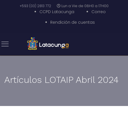
+593 (03) 2813 772
Lun a Vie de 08H0 a 17H00
CCPD Latacunga
Correo
Rendición de cuentas
Artículos LOTAIP Abril 2024