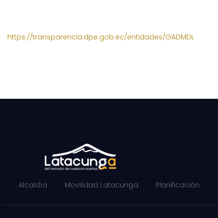
https://transparencia.dpe.gob.ec/entidades/GADMDL
Alcaldía
Movilidad Latacunga
Planificación