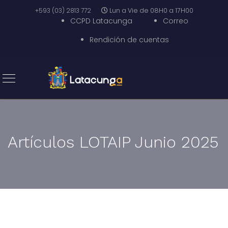
+593 (03) 2813 772
Lun a Vie de 08H0 a 17H00
CCPD Latacunga
Correo
Rendición de cuentas
Artículos LOTAIP Junio 2025