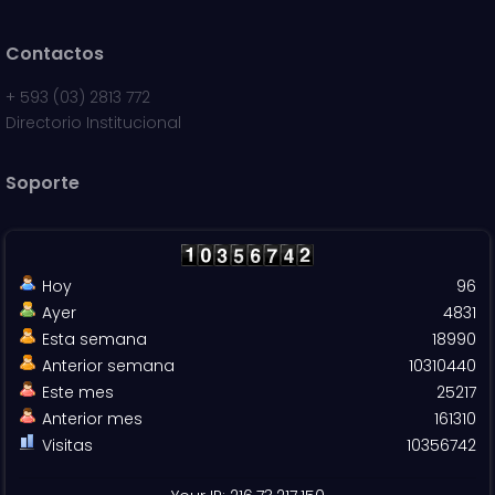
Contactos
+
593 (03) 2813 772
Directorio Institucional
Soporte
Hoy
96
Ayer
4831
Esta semana
18990
Anterior semana
10310440
Este mes
25217
Anterior mes
161310
Visitas
10356742