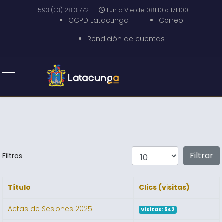
+593 (03) 2813 772
Lun a Vie de 08H0 a 17H00
CCPD Latacunga
Correo
Rendición de cuentas
Mostrar #
Filtrar
Filtros
Título
Clics (visitas)
Actas de Sesiones 2025
Visitas: 542