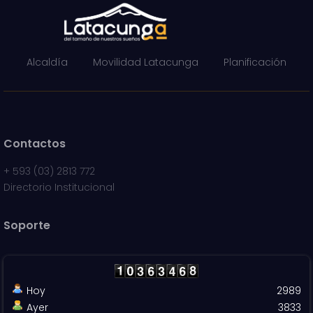
Alcaldía
Movilidad Latacunga
Planificación
Contactos
+
593 (03) 2813 772
Directorio Institucional
Soporte
Hoy
2989
Ayer
3833