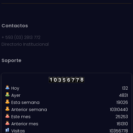
Contactos
+
593 (03) 2813 772
Directorio Institucional
Soporte
Hoy
132
Ayer
4831
Esta semana
19026
Anterior semana
10310440
Este mes
25253
Anterior mes
161310
Visitas
10356778