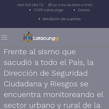
+593 (03) 2813 772
Lun a Vie de 08H0 a 17H00
CCPD Latacunga
Correo
Rendición de cuentas
Frente al sismo que
sacudió a todo el País, la
Dirección de Seguridad
Ciudadana y Riesgos se
encuentra monitoreando el
sector urbano y rural de la