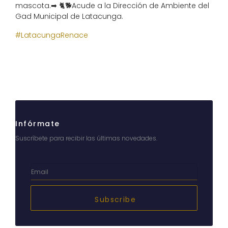
mascota.
➡
🐈
🐕
Acude a la Dirección de Ambiente del
Gad Municipal de Latacunga.
#
LatacungaRenace
Infórmate
Suscríbete para recibir las últimas novedades.
Subscribe