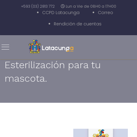
+593 (03) 2813 772
Lun a Vie de 08H0 a 17H00
CCPD Latacunga
Correo
Rendición de cuentas
Esterilización para tu
mascota.