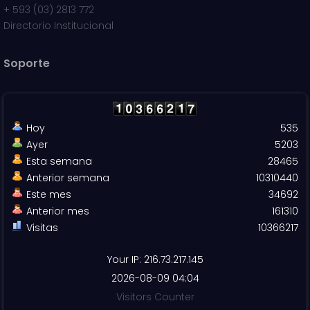
+
593 (03) 2813 772
Directorio Institucional
Soporte
Hoy
535
Ayer
5203
Esta semana
28465
Anterior semana
10310440
Este mes
34692
Anterior mes
161310
Visitas
10366217
Your IP: 216.73.217.145
2026-08-09 04:04
Visitors Counter