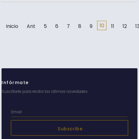
10
Inicio
Ant
5
6
7
8
9
11
12
1
Infórmate
Suscríbete para recibir las últimas novedades.
Subscribe