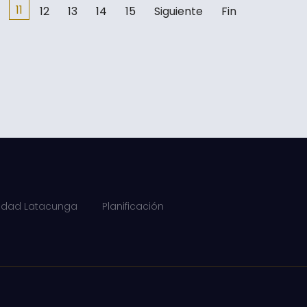
11
12
13
14
15
Siguiente
Fin
lidad Latacunga
Planificación