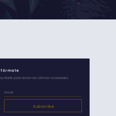
nfórmate
scríbete para recibir las últimas novedades.
Subscribe