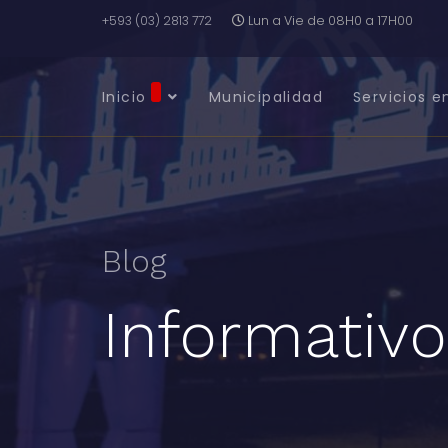
+593 (03) 2813 772
Lun a Vie de 08H0 a 17H00
Inicio
Municipalidad
Servicios e
Blog
Informativo