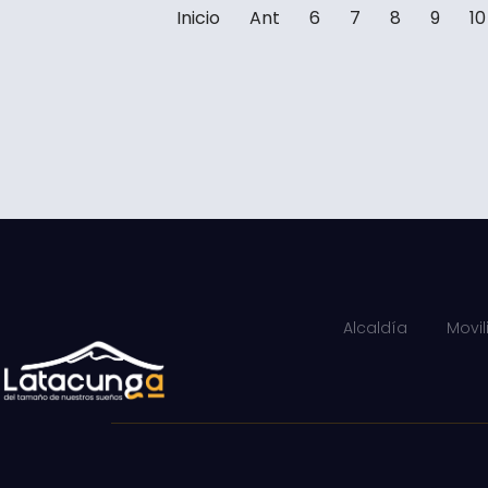
Inicio
Ant
6
7
8
9
10
Alcaldía
Movi