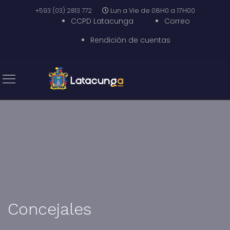
+593 (03) 2813 772
Lun a Vie de 08H0 a 17H00
CCPD Latacunga
Correo
Rendición de cuentas
Concejales