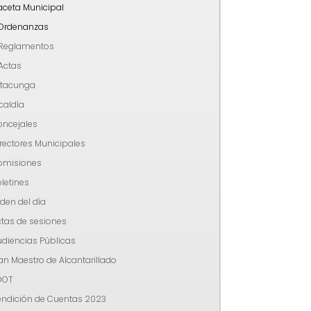
aceta Municipal
Ordenanzas
Reglamentos
Actas
atacunga
caldía
oncejales
rectores Municipales
omisiones
letines
den del día
tas de sesiones
diencias Públicas
an Maestro de Alcantarillado
DOT
endición de Cuentas 2023