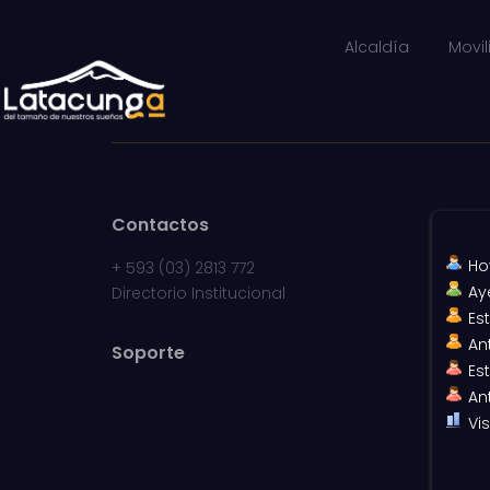
Alcaldía
Movi
Contactos
Ho
+
593 (03) 2813 772
Ay
Directorio Institucional
Es
An
Soporte
Es
An
Vis