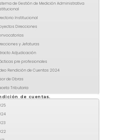
stema de Gestión de Medición Administrativa
stitucional
rectorio Institucional
oyectos Direcciones
onvocatorias
recciones y Jefaturas
tracto Adjudicación
ácticas pre profesionales
ideo Rendición de Cuentas 2024
sor de Obras
ceta Tributaria
ndición de cuentas.
025
024
023
022