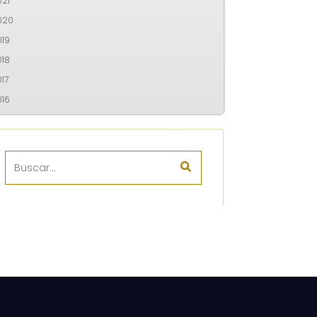
021
020
019
018
17
016