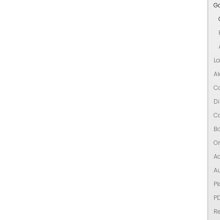
G
L
Al
C
Di
C
Bo
Or
Ac
Au
Pl
P
R