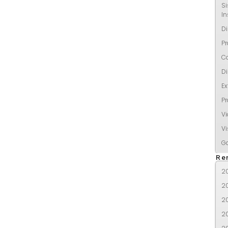
Si
In
Di
Pr
C
Di
Ex
Pr
V
Vi
Ga
Re
2
2
2
2