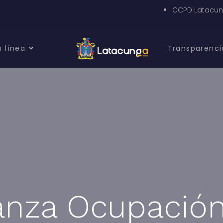
CCPD Latacu
n línea
Transparenci
anza Ocupación