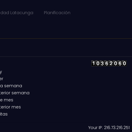
lidad Latacunga
Planificación
y
er
ta semana
terior semana
te mes
terior mes
itas
Your IP: 216.73.216.251