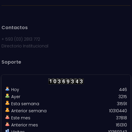
Contactos
+
593 (03) 2813 772
Directorio Institucional
Soporte
Hoy
446
Ayer
3215
Esta semana
31591
Anterior semana
10310440
Este mes
37818
Anterior mes
161310
Visitas
10369343