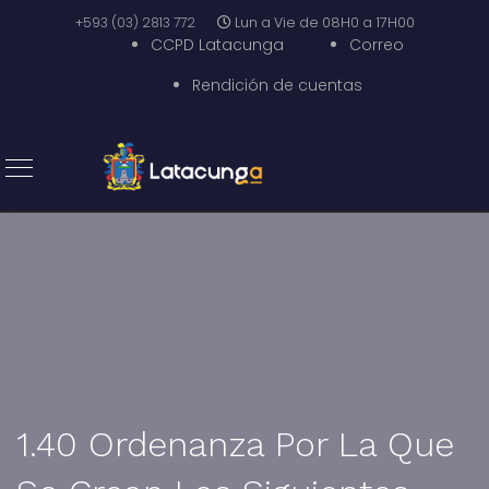
+593 (03) 2813 772
Lun a Vie de 08H0 a 17H00
CCPD Latacunga
Correo
Rendición de cuentas
1.40 Ordenanza Por La Que