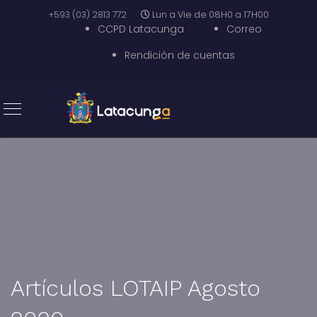
+593 (03) 2813 772
Lun a Vie de 08H0 a 17H00
CCPD Latacunga
Correo
Rendición de cuentas
Artículos LOTAIP Agosto