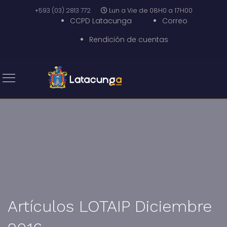
+593 (03) 2813 772
Lun a Vie de 08H0 a 17H00
CCPD Latacunga
Correo
Rendición de cuentas
Artículos LOTAIP Diciembre