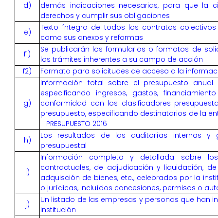
d)
demás indicaciones necesarias, para que la c
derechos y cumplir sus obligaciones
Texto íntegro de todos los contratos colectivos v
e)
como sus anexos y reformas
Se publicarán los formularios o formatos de sol
f1)
los trámites inherentes a su campo de acción
f2)
Formato para solicitudes de acceso a la informac
Información total sobre el presupuesto anual q
especificando ingresos, gastos, financiamient
g)
conformidad con los clasificadores presupuesta
presupuesto, especificando destinatarios de la e
PRESUPUESTO 2016
Los resultados de las auditorías internas y 
h)
presupuestal
Información completa y detallada sobre los
contractuales, de adjudicación y liquidación, d
i)
adquisción de bienes, etc., celebrados por la ins
o jurídicas, incluídos concesiones, permisos o aut
Un listado de las empresas y personas que han i
j)
institución