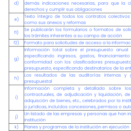
d)
demás indicaciones necesarias, para que la c
derechos y cumplir sus obligaciones
Texto íntegro de todos los contratos colectivos v
e)
como sus anexos y reformas
Se publicarán los formularios o formatos de sol
f1)
los trámites inherentes a su campo de acción
f2)
Formato para solicitudes de acceso a la informac
Información total sobre el presupuesto anual q
especificando ingresos, gastos, financiamient
g)
conformidad con los clasificadores presupuesta
presupuesto, especificando destinatarios de la e
Los resultados de las auditorías internas y 
h)
presupuestal
Información completa y detallada sobre los
contractuales, de adjudicación y liquidación, d
i)
adquisción de bienes, etc., celebrados por la ins
o jurídicas, incluídos concesiones, permisos o aut
Un listado de las empresas y personas que han i
j)
institución
k)
Planes y programas de la institución en ejecución