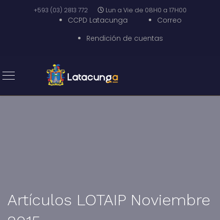
+593 (03) 2813 772
Lun a Vie de 08H0 a 17H00
CCPD Latacunga
Correo
Rendición de cuentas
Artículos LOTAIP Noviembre