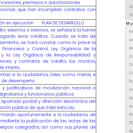
concesiones, permisos o autorizaciones
2
ersonas que han incumplido contratos con
2
ión en ejecución
PLAN DE DESARROLLO
Mu
ito externos o internos; se señalará la fuente
G
agarán esos créditos. Cuando se trate de
L
amiento, se hará constar, como lo prevé la
Al
 Financiera y Control, Ley Orgánica de la
o y la Ley Orgánica de Responsabilidad y
C
ciones y contratos de crédito, los montos,
Di
e interés.
C
ntas a la ciudadanía, tales como metas e
es de desempeño
Bo
 y justificativos de movilización nacional o
Or
dignatarios y funcionarios públicos
Ac
, apartado postal y dirección electrónica del
Au
ción pública de que trate esta Ley.
formarán oportunamente a la ciudadanía de
Pl
mediante la publicación de las actas de las
P
uerpos colegiados, así como sus planes de
R