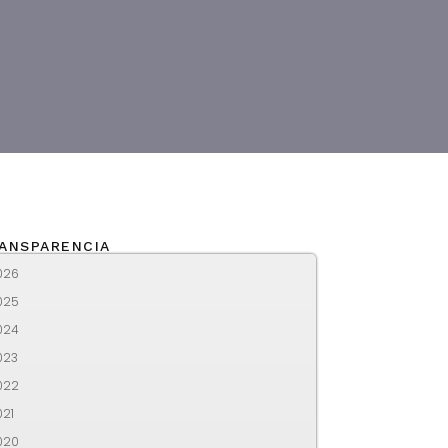
ANSPARENCIA
026
025
024
023
022
021
020