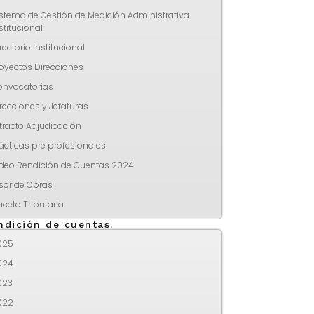
stema de Gestión de Medición Administrativa
stitucional
rectorio Institucional
oyectos Direcciones
onvocatorias
recciones y Jefaturas
tracto Adjudicación
ácticas pre profesionales
ideo Rendición de Cuentas 2024
sor de Obras
ceta Tributaria
ndición de cuentas.
025
024
023
022