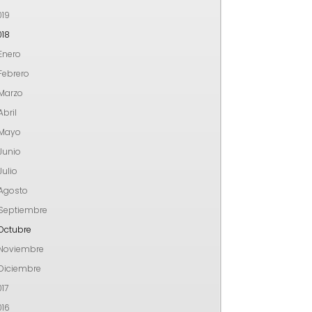
019
018
Enero
Febrero
Marzo
Abril
Mayo
Junio
Julio
Agosto
Septiembre
Octubre
Noviembre
Diciembre
17
016