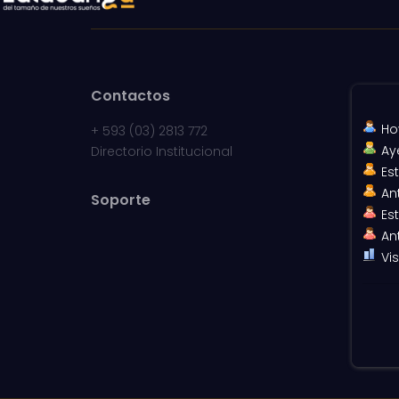
Contactos
Ho
+
593 (03) 2813 772
Ay
Directorio Institucional
Es
An
Soporte
Es
An
Vis