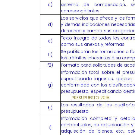
c)
sistema de compesación, se
correspondientes
Los servicios que ofrece y las fo
d)
y demás indicaciones necesarias
derechos y cumplir sus obligacio
Texto íntegro de todos los contrat
e)
como sus anexos y reformas
Se publicarán los formularios o f
f1)
los trámites inherentes a su cam
f2)
Formato para solicitudes de acce
Información total sobre el presu
especificando ingresos, gastos,
g)
conformidad con los clasificador
presupuesto, especificando desti
PRESUPUESTO 2018
Los resultados de las auditoría
h)
presupuestal
Información completa y detall
contractuales, de adjudicación y 
i)
adquisción de bienes, etc., ce