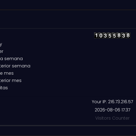
y
er
ta semana
terior semana
te mes
terior mes
itas
Your IP: 216.73.216.57
2026-08-06 17:37
Visitors Counter