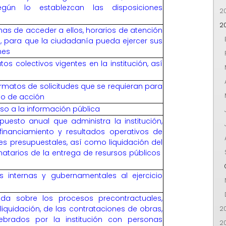
gún lo establezcan las disposiciones
2
2
rmas de acceder a ellos, horarios de atención
, para que la ciudadanía pueda ejercer sus
nes
os colectivos vigentes en la institución, así
ormatos de solicitudes que se requieran para
po de acción
so a la información pública
puesto anual que administra la institución,
 financiamiento y resultados operativos de
es presupuestales, así como liquidación del
natarios de la entrega de resursos públicos
s internas y gubernamentales al ejercicio
ada sobre los procesos precontractuales,
liquidación, de las contrataciones de obras,
20
lebrados por la institución con personas
2