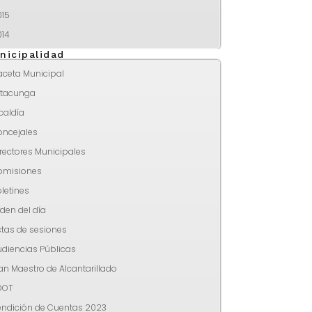
015
014
nicipalidad
aceta Municipal
atacunga
caldía
oncejales
rectores Municipales
omisiones
letines
den del día
tas de sesiones
diencias Públicas
an Maestro de Alcantarillado
DOT
endición de Cuentas 2023