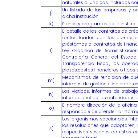
naturales o jurídicas, incluídos 
Un listado de las empresas y p
j)
dicha institución
k)
Planes y programas de la instituc
El detalle de los contratos de créd
de los fondos con los que se p
préstamos o contratos de financi
l)
Ley Orgánica de Administración
Contraloría General del Estad
Transparencia Fiscal, las opera
plazos,costos financieros o tipos d
Mecanismos de rendición de cue
m)
informes de gestión e indicador
Los viáticos, informes de trabajo
n)
internacional de las autoridades, 
El nombre, dirección de la oficina
o)
responsable de atender la informa
Los organismos seccionales, in
las resoluciones que adoptaren, 
s)
respectivas sesiones de estos c