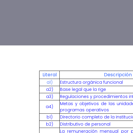
Literal
Descripción 
a1)
Estructura orgánica funcional
a2)
Base legal que la rige
a3)
Regulaciones y procedimientos int
Metas y objetivos de las unidad
a4)
programas operativos
b1)
Directorio completo de la instituc
b2)
Distributivo de personal
La remuneración mensual por pu