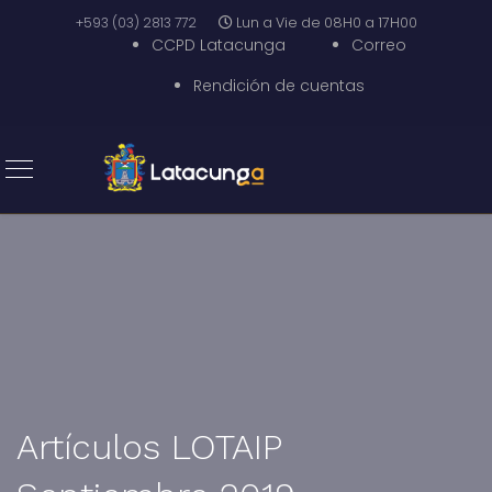
+593 (03) 2813 772
Lun a Vie de 08H0 a 17H00
CCPD Latacunga
Correo
Rendición de cuentas
Artículos LOTAIP