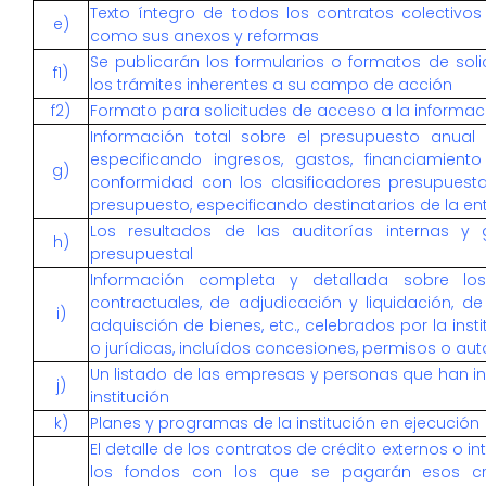
Texto íntegro de todos los contratos colectivos v
e)
como sus anexos y reformas
Se publicarán los formularios o formatos de sol
f1)
los trámites inherentes a su campo de acción
f2)
Formato para solicitudes de acceso a la informac
Información total sobre el presupuesto anual q
especificando ingresos, gastos, financiamient
g)
conformidad con los clasificadores presupuesta
presupuesto, especificando destinatarios de la e
Los resultados de las auditorías internas y 
h)
presupuestal
Información completa y detallada sobre los
contractuales, de adjudicación y liquidación, d
i)
adquisción de bienes, etc., celebrados por la ins
o jurídicas, incluídos concesiones, permisos o aut
Un listado de las empresas y personas que han i
j)
institución
k)
Planes y programas de la institución en ejecución
El detalle de los contratos de crédito externos o in
los fondos con los que se pagarán esos cr