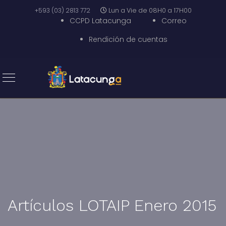
+593 (03) 2813 772
Lun a Vie de 08H0 a 17H00
CCPD Latacunga
Correo
Rendición de cuentas
Artículos LOTAIP Enero 2015