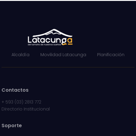
Alcaldía
Movilidad Latacunga
Planificación
Contactos
+
593 (03) 2813 772
Directorio Institucional
Soporte