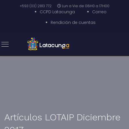
+593 (03) 2813 772
Lun a Vie de 08H0 a 17H00
CCPD Latacunga
Correo
Rendición de cuentas
Artículos LOTAIP Diciembre