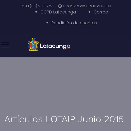
+593 (03) 2813 772
Lun a Vie de 08H0 a 17H00
CCPD Latacunga
Correo
Rendición de cuentas
Artículos LOTAIP Junio 2015