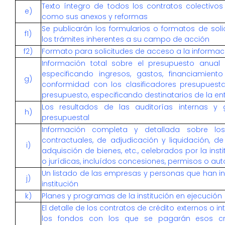
Texto íntegro de todos los contratos colectivos v
e)
como sus anexos y reformas
Se publicarán los formularios o formatos de sol
f1)
los trámites inherentes a su campo de acción
f2)
Formato para solicitudes de acceso a la informac
Información total sobre el presupuesto anual q
especificando ingresos, gastos, financiamient
g)
conformidad con los clasificadores presupuesta
presupuesto, especificando destinatarios de la e
Los resultados de las auditorías internas y 
h)
presupuestal
Información completa y detallada sobre los
contractuales, de adjudicación y liquidación, d
i)
adquisción de bienes, etc., celebrados por la ins
o jurídicas, incluídos concesiones, permisos o aut
Un listado de las empresas y personas que han i
j)
institución
k)
Planes y programas de la institución en ejecución
El detalle de los contratos de crédito externos o in
los fondos con los que se pagarán esos cr