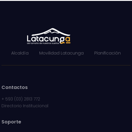
Alcaldía
Movilidad Latacunga
Planificación
Contactos
+
593 (03) 2813 772
Directorio Institucional
Soporte